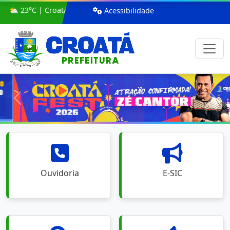
⛅ 23°C | Croatá
Acessibilidade
Anterior
Pró
Ouvidoria
E-SIC