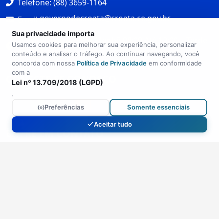
governodecroata@croata.ce.gov.br
Email:
Horário: Seg Até Sex Manhã 08:00 Até 12:00 | Tarde
Sua privacidade importa
14:00 Até 17:00
Usamos cookies para melhorar sua experiência, personalizar
conteúdo e analisar o tráfego. Ao continuar navegando, você
concorda com nossa
Política de Privacidade
em conformidade
CONECTE-SE CONOSCO
com a
Lei nº 13.709/2018 (LGPD)
.
Preferências
Somente essenciais
ENTRE EM CONTATO
Aceitar tudo
Ouvidoria:
ouvidoria@croata.ce.gov.br
(88) 3659-1164
Política de Privacidade
Termos de Uso