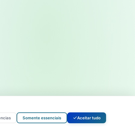
ências
Somente essenciais
Aceitar tudo