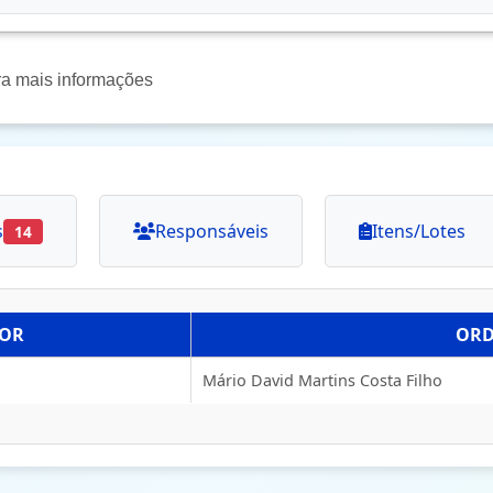
ra mais informações
s
Responsáveis
Itens/Lotes
14
DOR
OR
Mário David Martins Costa Filho