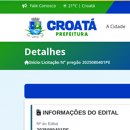
Fale Conosco
☀️ 21°C | Croatá
A Cidade
Detalhes
Início
/
Licitação
/
N° pregão 2025080401PE
INFORMAÇÕES DO EDITAL
Nº do Edital