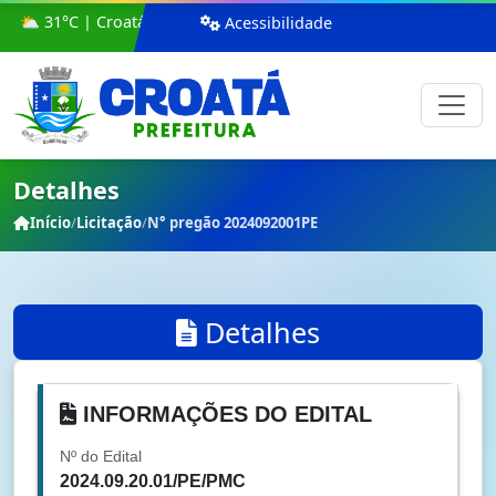
⛅ 31°C | Croatá
Acessibilidade
Detalhes
Início
/
Licitação
/
N° pregão 2024092001PE
Detalhes
INFORMAÇÕES DO EDITAL
Nº do Edital
2024.09.20.01/PE/PMC