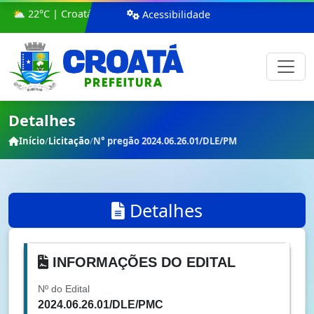
⛅ 22°C | Croatá
Acessibilidade
Detalhes
Início
/
Licitação
/
N° pregão 2024.06.26.01/DLE/PM
Detalhes
INFORMAÇÕES DO EDITAL
Nº do Edital
2024.06.26.01/DLE/PMC