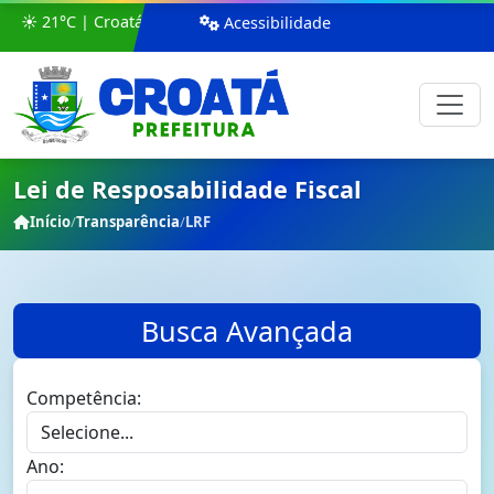
☀️ 21°C | Croatá
Acessibilidade
Lei de Resposabilidade Fiscal
Início
/
Transparência
/
LRF
Busca Avançada
Competência:
Ano: