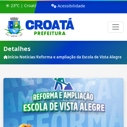
☀️ 23°C | Croatá
Acessibilidade
Detalhes
Início
/
Notícias
/
Reforma e ampliação da Escola de Vista Alegre