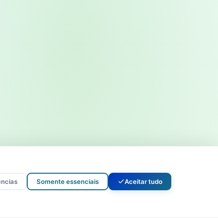
ências
Somente essenciais
Aceitar tudo