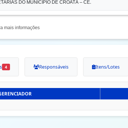
ARIAS DO MUNICÍPIO DE CROATÁ – CE.
ra mais informações
s
Responsáveis
Itens/Lotes
4
GERENCIADOR