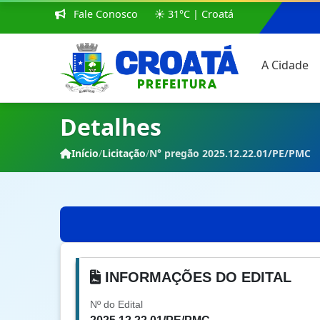
Fale Conosco
☀️ 31°C | Croatá
A Cidade
Detalhes
Início
/
Licitação
/
N° pregão 2025.12.22.01/PE/PMC
INFORMAÇÕES DO EDITAL
Nº do Edital