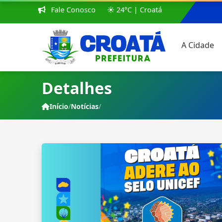
Fale Conosco
☀️ 24°C | Croatá
A Cidade
Detalhes
Início
/
Notícias
/