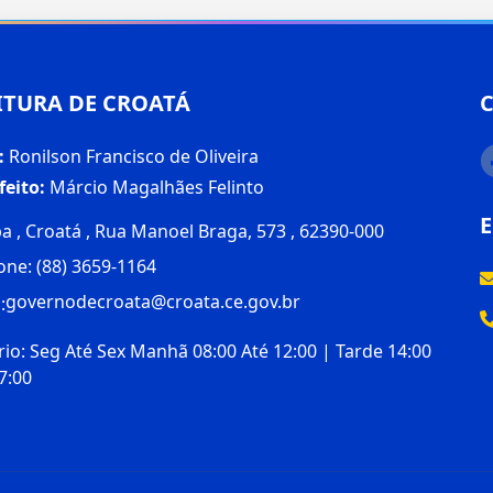
ITURA DE CROATÁ
:
Ronilson Francisco de Oliveira
feito:
Márcio Magalhães Felinto
a , Croatá , Rua Manoel Braga, 573 , 62390-000
one: (88) 3659-1164
governodecroata@croata.ce.gov.br
:
io: Seg Até Sex Manhã 08:00 Até 12:00 | Tarde 14:00
7:00