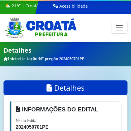
⛅ 21°C | Croatá
Acessibilidade
Detalhes
Início
/
Licitação
/
N° pregão 2024050701PE
Detalhes
INFORMAÇÕES DO EDITAL
Nº do Edital
2024050701PE