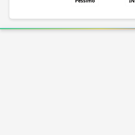
Péssimo
IN