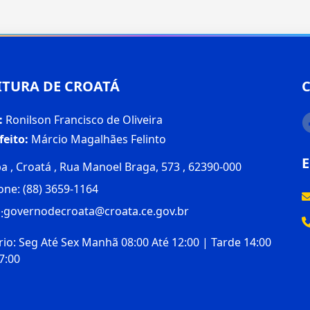
ITURA DE CROATÁ
:
Ronilson Francisco de Oliveira
feito:
Márcio Magalhães Felinto
a , Croatá , Rua Manoel Braga, 573 , 62390-000
one: (88) 3659-1164
governodecroata@croata.ce.gov.br
:
io: Seg Até Sex Manhã 08:00 Até 12:00 | Tarde 14:00
7:00