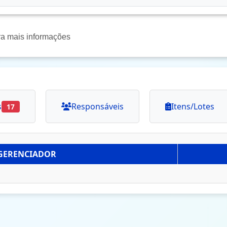
ra mais informações
s
Responsáveis
Itens/Lotes
17
GERENCIADOR