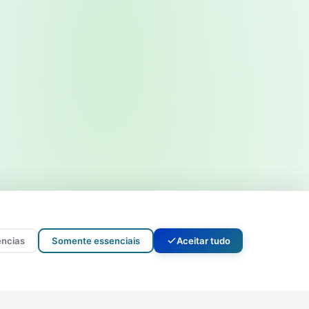
ências
Somente essenciais
Aceitar tudo