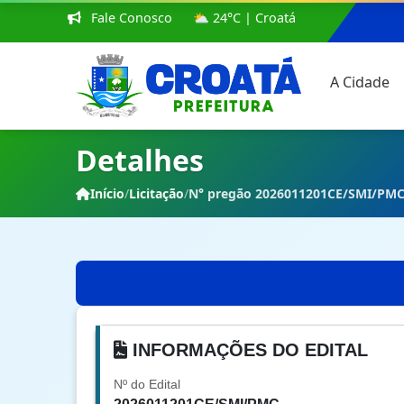
Fale Conosco
⛅ 24°C | Croatá
A Cidade
Detalhes
Início
/
Licitação
/
N° pregão 2026011201CE/SMI/PM
INFORMAÇÕES DO EDITAL
Nº do Edital