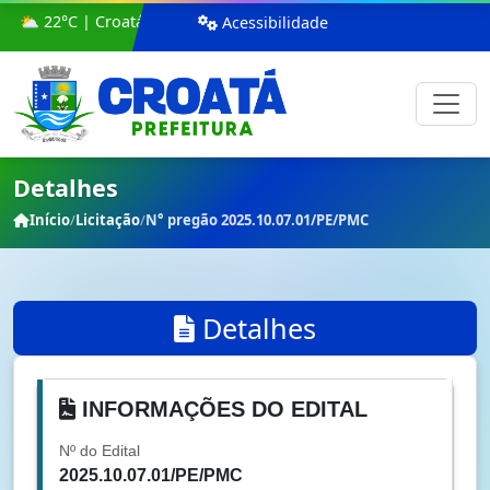
⛅ 22°C | Croatá
Acessibilidade
Detalhes
Início
/
Licitação
/
N° pregão 2025.10.07.01/PE/PMC
Detalhes
INFORMAÇÕES DO EDITAL
Nº do Edital
2025.10.07.01/PE/PMC