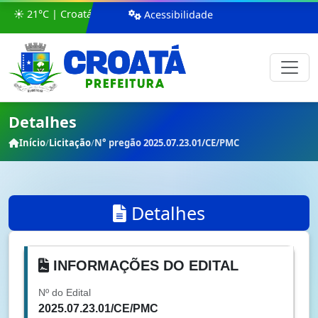
☀️ 21°C | Croatá
Acessibilidade
Detalhes
Início
/
Licitação
/
N° pregão 2025.07.23.01/CE/PMC
Detalhes
INFORMAÇÕES DO EDITAL
Nº do Edital
2025.07.23.01/CE/PMC