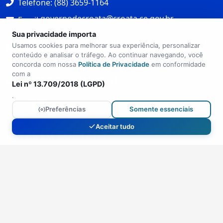
governodecroata@croata.ce.gov.br
Email:
Horário: Seg Até Sex Manhã 08:00 Até 12:00 | Tarde
Sua privacidade importa
14:00 Até 17:00
Usamos cookies para melhorar sua experiência, personalizar
conteúdo e analisar o tráfego. Ao continuar navegando, você
concorda com nossa
Política de Privacidade
em conformidade
CONECTE-SE CONOSCO
com a
Lei nº 13.709/2018 (LGPD)
.
Preferências
Somente essenciais
ENTRE EM CONTATO
Aceitar tudo
Ouvidoria:
ouvidoria@croata.ce.gov.br
(88) 3659-1164
Política de Privacidade
Termos de Uso