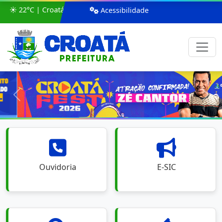
☀️ 22°C | Croatá
Acessibilidade
Anterior
Pró
Ouvidoria
E-SIC