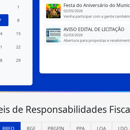
Festa do Aniversário do Munic
1
02/05/2026
Venha participar com a gente também
7
8
AVISO EDITAL DE LICITAÇÃO
4
15
02/03/2026
Abertura para propostas e recebiment
1
22
8
29
eis de Responsabilidades Fisca
RREO
RGF
PRGFIN
PPA
LOA
LDO