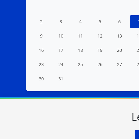
2
3
4
5
6
9
10
11
12
13
1
16
17
18
19
20
2
23
24
25
26
27
2
30
31
L