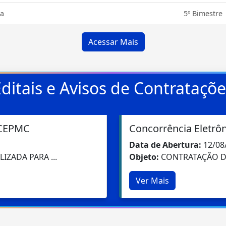
ia
5º Bimestre
Acessar Mais
ditais e Avisos de Contrataçõ
Concorrência Eletrô
Data de Abertura:
07/08
cionar ...
Objeto:
CONTRATAÇÃO DE
Ver Mais