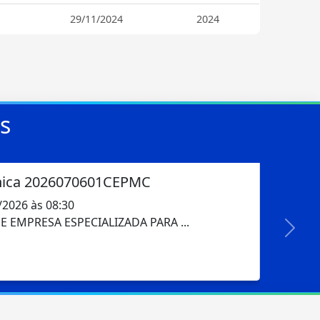
29/11/2024
2024
es
nica 2026.07.08.01CEPMC
/2026 às 08:30
 EMPRESA ESPECIALIZADA PARA ...
Próx