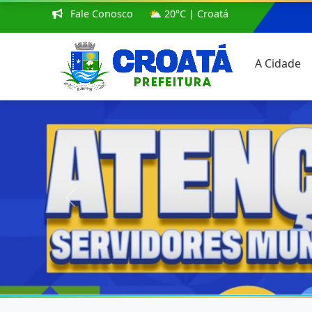
Fale Conosco
⛅ 20°C | Croatá
A Cidade
Anterior