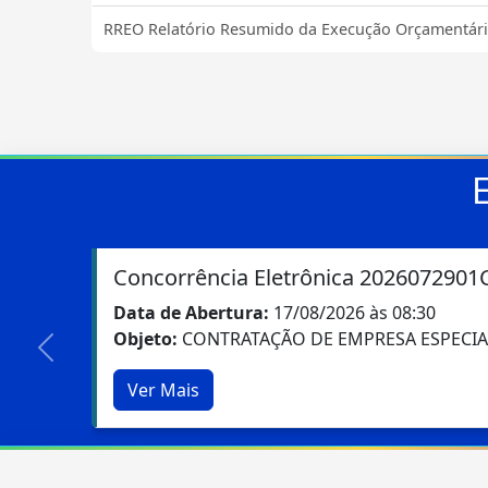
RREO Relatório Resumido da Execução Orçamentár
E
Credenciamento 2026061601CPPMC
Data de Abertura:
07/08/2026 às 09:00
Objeto:
Chamamento Público destinado a sele
Anterior
Ver Mais